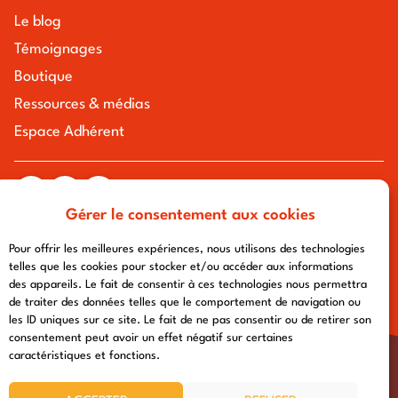
Le blog
Témoignages
Boutique
Ressources & médias
Espace Adhérent
Gérer le consentement aux cookies
tous droits réservés à l'association chemin urbain v
mentions légales
-
politique de confidentialité
- conception :
Pour offrir les meilleures expériences, nous utilisons des technologies
afa-multimedia.com
telles que les cookies pour stocker et/ou accéder aux informations
des appareils. Le fait de consentir à ces technologies nous permettra
de traiter des données telles que le comportement de navigation ou
les ID uniques sur ce site. Le fait de ne pas consentir ou de retirer son
consentement peut avoir un effet négatif sur certaines
caractéristiques et fonctions.