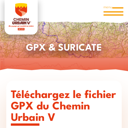
menu
GPX & SURICATE
Téléchargez le fichier
GPX du Chemin
Urbain V