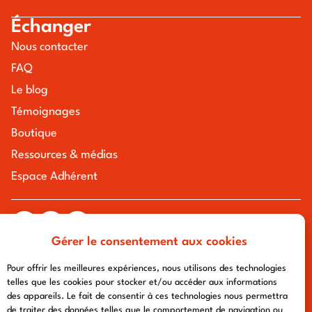
Échanger
Nous contacter
FAQ
Le blog
Témoignages
Boutique
Ressources & médias
Espace Adhérent
Gérer le consentement aux cookies
tous droits réservés à l'association chemin urbain v
mentions légales
-
politique de confidentialité
- conception :
Pour offrir les meilleures expériences, nous utilisons des technologies
afa-multimedia.com
telles que les cookies pour stocker et/ou accéder aux informations
des appareils. Le fait de consentir à ces technologies nous permettra
de traiter des données telles que le comportement de navigation ou