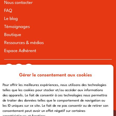
Nous contacter
FAQ
Le blog
Témoignages
Boutique
Ressources & médias
Espace Adhérent
Gérer le consentement aux cookies
tous droits réservés à l'association chemin urbain v
mentions légales
-
politique de confidentialité
- conception :
Pour offrir les meilleures expériences, nous utilisons des technologies
afa-multimedia.com
telles que les cookies pour stocker et/ou accéder aux informations
des appareils. Le fait de consentir à ces technologies nous permettra
de traiter des données telles que le comportement de navigation ou
les ID uniques sur ce site. Le fait de ne pas consentir ou de retirer son
consentement peut avoir un effet négatif sur certaines