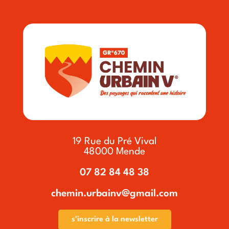
19 Rue du Pré Vival
48000 Mende
07 82 84 48 38
chemin.urbainv@gmail.com
s'inscrire à la newsletter