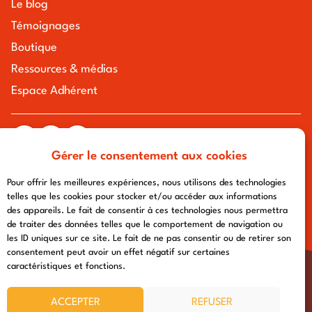
Le blog
Témoignages
Boutique
Ressources & médias
Espace Adhérent
Gérer le consentement aux cookies
tous droits réservés à l'association chemin urbain v
mentions légales
-
politique de confidentialité
- conception :
Pour offrir les meilleures expériences, nous utilisons des technologies
afa-multimedia.com
telles que les cookies pour stocker et/ou accéder aux informations
des appareils. Le fait de consentir à ces technologies nous permettra
de traiter des données telles que le comportement de navigation ou
les ID uniques sur ce site. Le fait de ne pas consentir ou de retirer son
consentement peut avoir un effet négatif sur certaines
caractéristiques et fonctions.
ACCEPTER
REFUSER