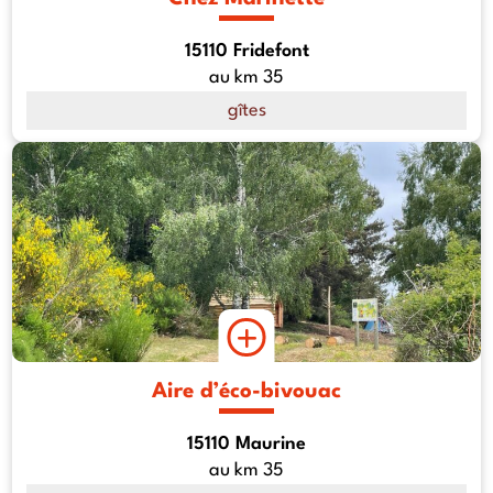
15110 Fridefont
au km 35
gîtes
Aire d’éco-bivouac
15110 Maurine
au km 35