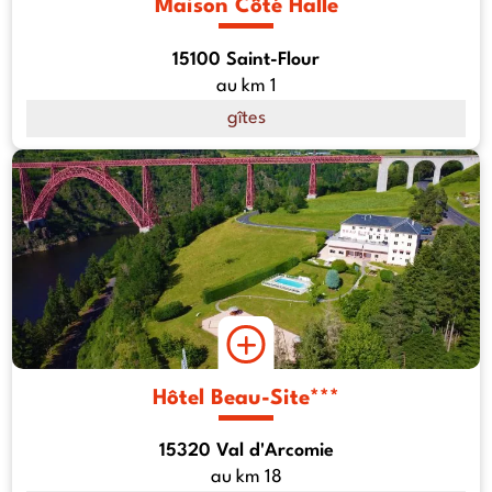
Maison Côté Halle
15100 Saint-Flour
au km 1
gîtes
Hôtel Beau-Site***
15320 Val d'Arcomie
au km 18