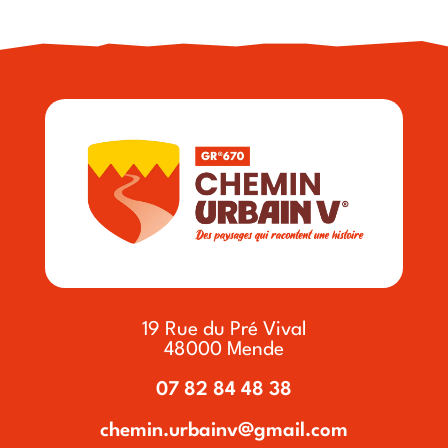
19 Rue du Pré Vival
48000 Mende
07 82 84 48 38
chemin.urbainv@gmail.com