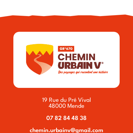
19 Rue du Pré Vival
48000 Mende
07 82 84 48 38
chemin.urbainv@gmail.com