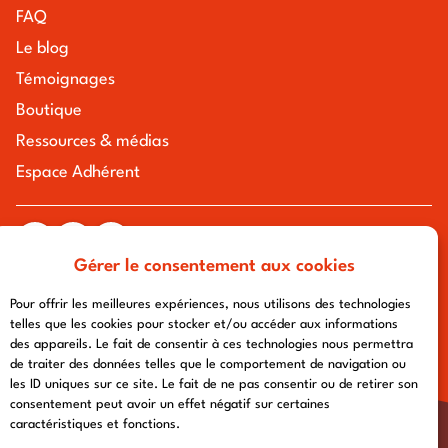
FAQ
Le blog
Témoignages
Boutique
Ressources & médias
Espace Adhérent
Gérer le consentement aux cookies
tous droits réservés à l'association chemin urbain v
mentions légales
-
politique de confidentialité
- conception :
Pour offrir les meilleures expériences, nous utilisons des technologies
afa-multimedia.com
telles que les cookies pour stocker et/ou accéder aux informations
des appareils. Le fait de consentir à ces technologies nous permettra
de traiter des données telles que le comportement de navigation ou
les ID uniques sur ce site. Le fait de ne pas consentir ou de retirer son
consentement peut avoir un effet négatif sur certaines
caractéristiques et fonctions.