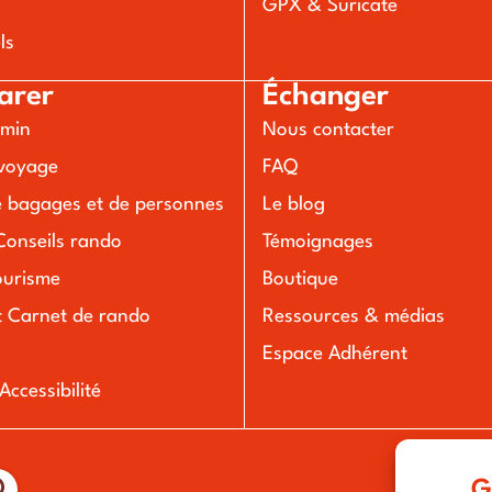
s
GPX & Suricate
ls
arer
Échanger
emin
Nous contacter
voyage
FAQ
e bagages et de personnes
Le blog
Conseils rando
Témoignages
ourisme
Boutique
t Carnet de rando
Ressources & médias
Espace Adhérent
ccessibilité
G