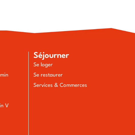
Séjourner
Se loger
emin
Se restaurer
Services & Commerces
in V