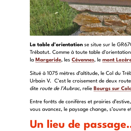
La table d'orientation
se situe sur le GR670
Trébatut. Comme à toute table d'orientation 
la
Margeride
, les
Cévennes
, le
mont Lozèr
Situé à 1075 mètres d’altitude, le Col du Tr
Urbain V. C'est le croisement de deux route
dite
route de l'Aubrac
, relie
Bourgs sur Col
Entre forêts de conifères et prairies d’esti
vous avancez, le paysage change, s’ouvre et
Un lieu de passage