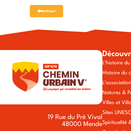
retour
Découvr
L’histoire d
Histoire du 
L’associatio
Natures & P
Villes et Vil
Sites UNESC
19 Rue du Pré Vival
Spiritualité 
48000 Mende