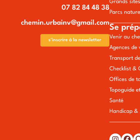
Grands site
07 82 84 48 38
Parcs nature
chemin.urbainv@gmail.com
Se prép
Venir au ch
s'inscrire à la newsletter
Agences de 
Transport d
Checklist & 
Offices de t
Topoguide e
Santé
Handicap & A