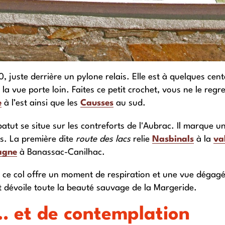
, juste derrière un pylone relais. Elle est à quelques cen
la vue porte loin. Faites ce petit crochet, vous ne le reg
e
à l’est ainsi que les
Causses
au sud.
ébatut se situe sur les contreforts de l'Aubrac. Il marqu
s. La première dite
route des lacs
relie
Nasbinals
à la
va
agne
à Banassac-Canilhac.
ve, ce col offre un moment de respiration et une vue déga
 dévoile toute la beauté sauvage de la Margeride.
… et de contemplation